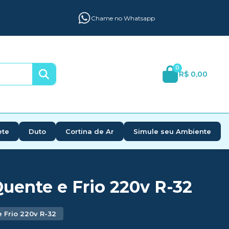
Chame no Whatsapp
0
R$ 0,00
ete
Duto
Cortina de Ar
Simule seu Ambiente
Quente e Frio 220v R-32
e Frio 220v R-32