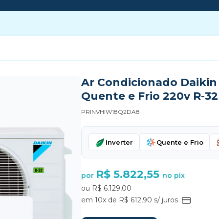
Ar Condicionado Daikin 
Quente e Frio 220v R-32
PRINVHIW18Q2DA8
Inverter
Quente e Frio
R$ 5.822,55
por
no pix
ou R$ 6.129,00
em 10x de R$ 612,90 s/ juros