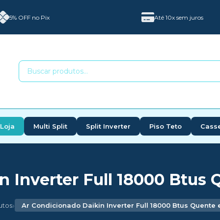
5% OFF no Pix
Até 10x sem juros
Loja
Multi Split
Split Inverter
Piso Teto
Cass
 Inverter Full 18000 Btus 
›
utos
Ar Condicionado Daikin Inverter Full 18000 Btus Quente 