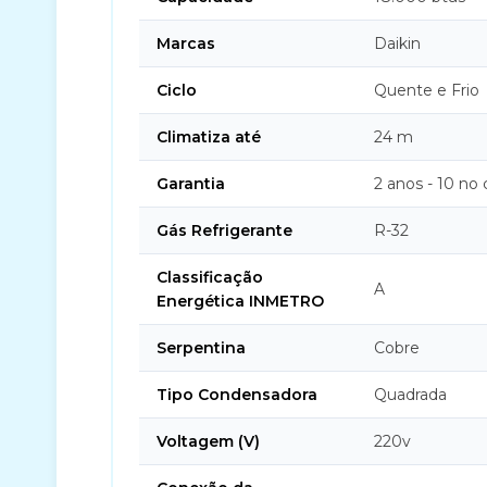
Marcas
Daikin
Ciclo
Quente e Frio
Climatiza até
24 m
Garantia
2 anos - 10 no
Gás Refrigerante
R-32
Classificação
A
Energética INMETRO
Serpentina
Cobre
Tipo Condensadora
Quadrada
Voltagem (V)
220v