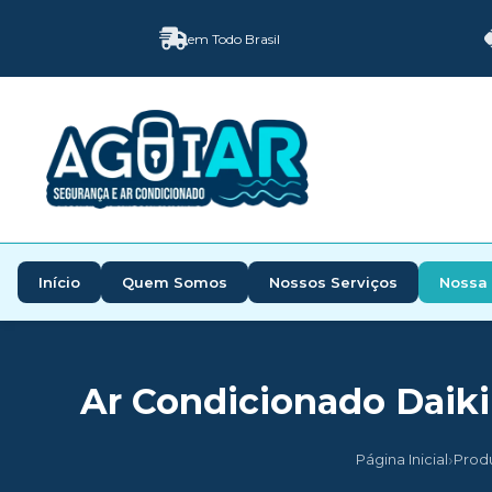
em Todo Brasil
Início
Quem Somos
Nossos Serviços
Nossa 
Ar Condicionado Daikin
›
Página Inicial
Prod