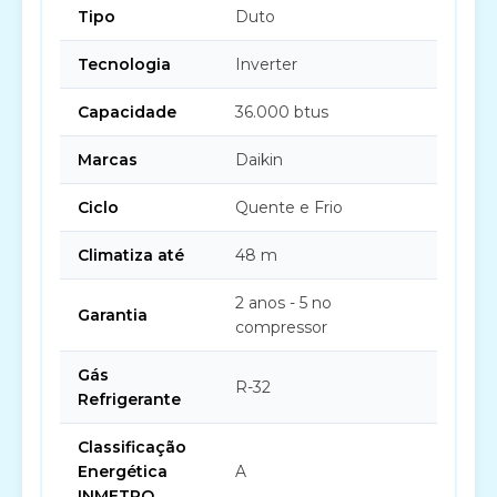
Tipo
Duto
Tecnologia
Inverter
Capacidade
36.000 btus
Marcas
Daikin
Ciclo
Quente e Frio
Climatiza até
48 m
2 anos - 5 no
Garantia
compressor
Gás
R-32
Refrigerante
Classificação
Energética
A
INMETRO