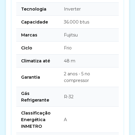
Tecnologia
Inverter
Capacidade
36.000 btus
Marcas
Fujitsu
Ciclo
Frio
Climatiza até
48 m
2 anos - 5 no
Garantia
compressor
Gás
R-32
Refrigerante
Classificação
Energética
A
INMETRO